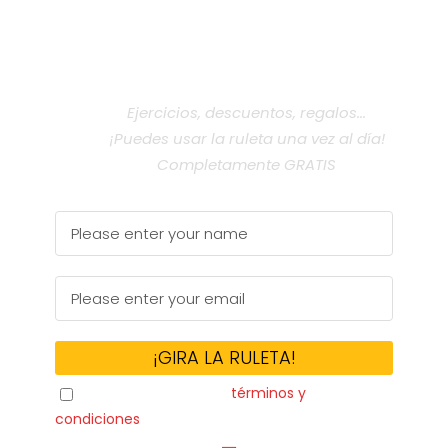
¡APUESTA POR TI!
Ejercicios, descuentos, regalos...
¡Puedes usar la ruleta una vez al día!
Completamente GRATIS
¡GIRA LA RULETA!
He leido y acepto los
términos y
condiciones
de la newsletter.