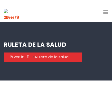
RULETA DE LA SALUD
2EverFit
>
Ruleta de la salud